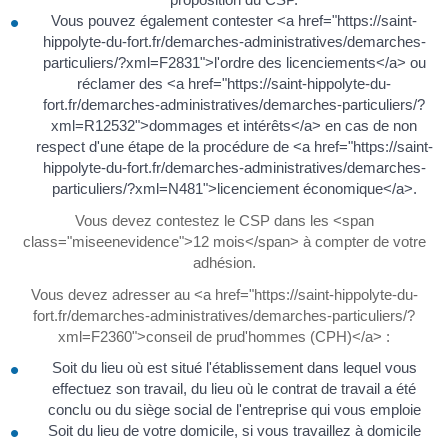
Vous pouvez également contester <a href="https://saint-
hippolyte-du-fort.fr/demarches-administratives/demarches-
particuliers/?xml=F2831">l'ordre des licenciements</a> ou
réclamer des <a href="https://saint-hippolyte-du-
fort.fr/demarches-administratives/demarches-particuliers/?
xml=R12532">dommages et intérêts</a> en cas de non
respect d'une étape de la procédure de <a href="https://saint-
hippolyte-du-fort.fr/demarches-administratives/demarches-
particuliers/?xml=N481">licenciement économique</a>.
Vous devez contestez le CSP dans les <span
class="miseenevidence">12 mois</span> à compter de votre
adhésion.
Vous devez adresser au <a href="https://saint-hippolyte-du-
fort.fr/demarches-administratives/demarches-particuliers/?
xml=F2360">conseil de prud'hommes (CPH)</a> :
Soit du lieu où est situé l'établissement dans lequel vous
effectuez son travail, du lieu où le contrat de travail a été
conclu ou du siège social de l'entreprise qui vous emploie
Soit du lieu de votre domicile, si vous travaillez à domicile