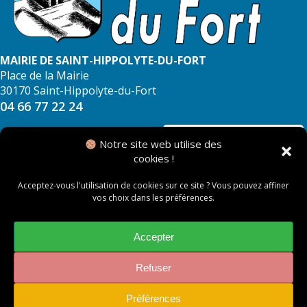
MAIRIE DE SAINT-HIPPOLYTE-DU-FORT
Place de la Mairie
30170 Saint-Hippolyte-du-Fort
04 66 77 22 24
NOUS CONTACTER
Notre site web utilise des
cookies !
Acceptez-vous l'utilisation de cookies sur ce site ? Vous pouvez affiner
vos choix dans les préférences.
© 2026 Mairie de Saint Hippolyte du Fort
Mentions légales
Accepter
Politique des cookies
Refuser
Préférences