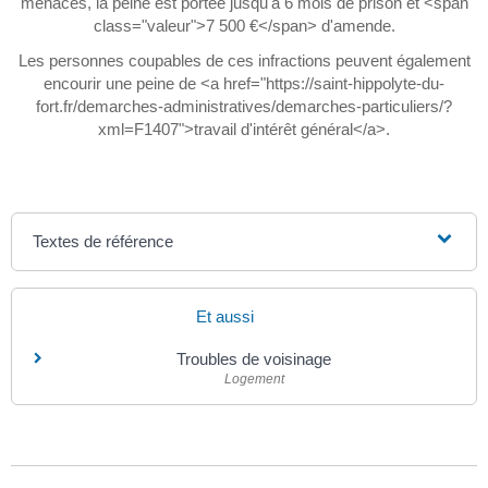
menaces, la peine est portée jusqu'à 6 mois de prison et <span
class="valeur">7 500 €</span> d'amende.
Les personnes coupables de ces infractions peuvent également
encourir une peine de <a href="https://saint-hippolyte-du-
fort.fr/demarches-administratives/demarches-particuliers/?
xml=F1407">travail d'intérêt général</a>.
Textes de référence
Et aussi
Troubles de voisinage
Logement