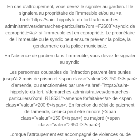
En cas d'attroupement, vous devez le signaler au gardien. Il le
signalera au propriétaire de l'immeuble et/ou au <a
href="https://saint-hippolyte-du-fort.fr/demarches-
administratives/demarches-particuliers/?xml=F2608">syndic de
copropriété</a> si l'immeuble est en copropriété. Le propriétaire
de l'immeuble ou le syndic peut ensuite prévenir la police, la
gendarmerie ou la police municipale.
En l'absence de gardien dans l'immeuble, vous devez le signaler
au syndic.
Les personnes coupables de l'infraction peuvent être punies
jusqu'à 2 mois de prison et <span class="valeur">3 750 €</span>
d'amende, ou sanctionnées par une <a href="https://saint-
hippolyte-du-fort.fr/demarches-administratives/demarches-
particuliers/?xml=R18531">amende forfaitaire</a> de <span
class="valeur">200 €</span>. En fonction du délai de paiement
de l'amende, celui-ci peut être minoré (<span
class="valeur">150 €</span>) ou majoré (<span
class="valeur">450 €</span>).
Lorsque l'attroupement est accompagné de violences ou de