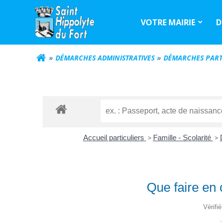
Aller
au
VOTRE MAIRIE
D
contenu
DÉMARCHES ADMINISTRATIVES
DÉMARCHES PART
Accueil particuliers
>
Famille - Scolarité
>
Que faire en 
Vérifi