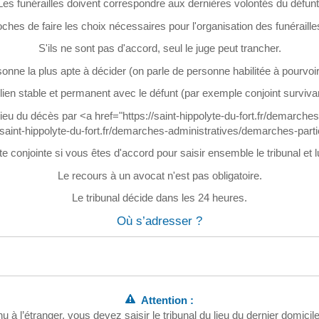
Les funérailles doivent correspondre aux dernières volontés du défunt
hes de faire les choix nécessaires pour l'organisation des funérailles (
S'ils ne sont pas d'accord, seul le juge peut trancher.
sonne la plus apte à décider (on parle de personne habilitée à pourvoir
 lien stable et permanent avec le défunt (par exemple conjoint survivan
u lieu du décès par <a href="https://saint-hippolyte-du-fort.fr/demarch
aint-hippolyte-du-fort.fr/demarches-administratives/demarches-part
conjointe si vous êtes d'accord pour saisir ensemble le tribunal et lu
Le recours à un avocat n'est pas obligatoire.
Le tribunal décide dans les 24 heures.
Où s’adresser ?
Attention :
u à l’étranger, vous devez saisir le tribunal du lieu du dernier domici