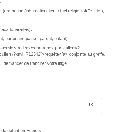
.
crémation /inhumation, lieu, rituel religieux/laïc, etc.),
 aux funérailles).
t, partenaire pacsé, parent, enfant).
es-administratives/demarches-particuliers/?
iculiers/?xml=R12542">requête</a> conjointe au greffe.
i demander de trancher votre litige.
le du défunt en France.