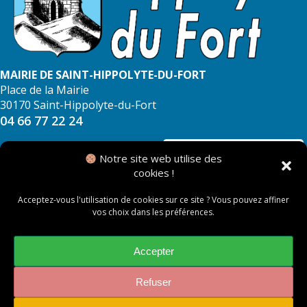
MAIRIE DE SAINT-HIPPOLYTE-DU-FORT
Place de la Mairie
30170 Saint-Hippolyte-du-Fort
04 66 77 22 24
NOUS CONTACTER
Notre site web utilise des
cookies !
Acceptez-vous l'utilisation de cookies sur ce site ? Vous pouvez affiner
vos choix dans les préférences.
© 2026 Mairie de Saint Hippolyte du Fort
Mentions légales
Accepter
Politique des cookies
Refuser