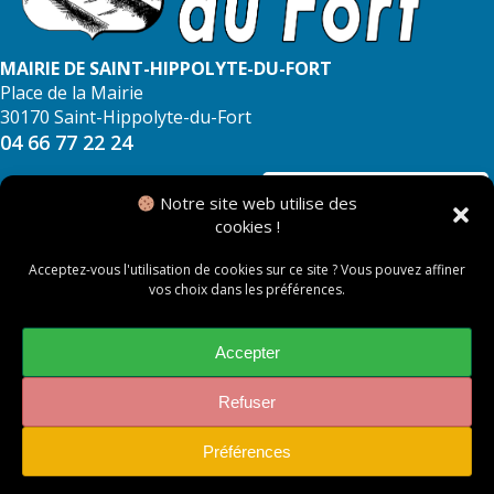
MAIRIE DE SAINT-HIPPOLYTE-DU-FORT
Place de la Mairie
30170 Saint-Hippolyte-du-Fort
04 66 77 22 24
NOUS CONTACTER
Notre site web utilise des
cookies !
Acceptez-vous l'utilisation de cookies sur ce site ? Vous pouvez affiner
vos choix dans les préférences.
© 2026 Mairie de Saint Hippolyte du Fort
Mentions légales
Accepter
Politique des cookies
Refuser
Préférences