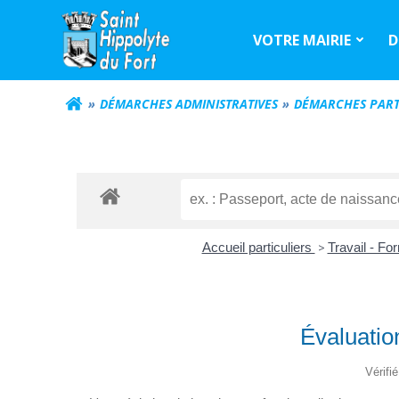
Aller
au
VOTRE MAIRIE
D
contenu
DÉMARCHES ADMINISTRATIVES
DÉMARCHES PART
Accueil particuliers
>
Travail - Fo
Évaluatio
Vérifi