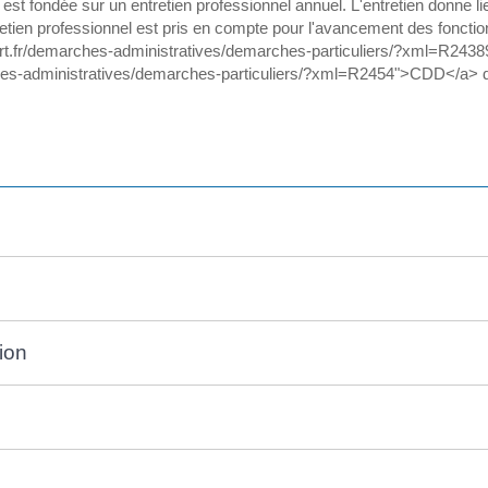
 est fondée sur un entretien professionnel annuel. L'entretien donne 
tretien professionnel est pris en compte pour l'avancement des fonctio
u-fort.fr/demarches-administratives/demarches-particuliers/?xml=R2438
hes-administratives/demarches-particuliers/?xml=R2454">CDD</a> d
tion