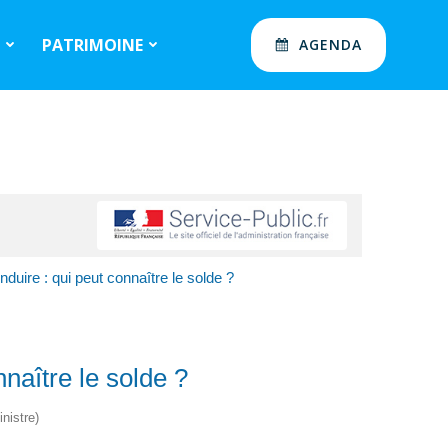
S
PATRIMOINE
AGENDA
duire : qui peut connaître le solde ?
naître le solde ?
nistre)