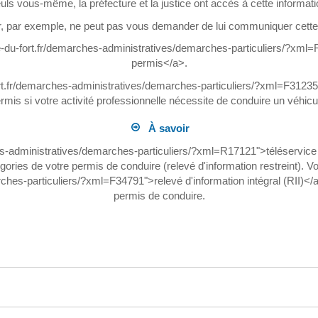
uls vous-même, la préfecture et la justice ont accès à cette informati
, par exemple, ne peut pas vous demander de lui communiquer cette 
te-du-fort.fr/demarches-administratives/demarches-particuliers/?xml=F
permis</a>.
ort.fr/demarches-administratives/demarches-particuliers/?xml=F31235
rmis si votre activité professionnelle nécessite de conduire un véhicu
À savoir
ches-administratives/demarches-particuliers/?xml=R17121">téléservic
atégories de votre permis de conduire (relevé d'information restreint)
hes-particuliers/?xml=F34791">relevé d'information intégral (RII)</a>.
permis de conduire.