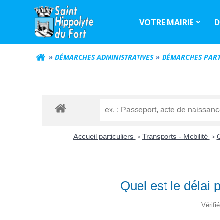
Aller
au
VOTRE MAIRIE
D
contenu
DÉMARCHES ADMINISTRATIVES
DÉMARCHES PART
Accueil particuliers
>
Transports - Mobilité
>
C
Quel est le délai 
Vérifi