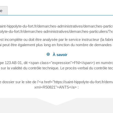
se
saint-hippolyte-du-fort.fr/demarches-administratives/demarches-part
ippolyte-du-fort.fr/demarches-administratives/demarches-particuliers
st incomplète ou doit être analysée par le service instructeur (la fabri
lai peut être également plus long en fonction du nombre de demandes 
À savoir
 type 123 AB 01, dit <span class="expression">FNI</span>) en numé
r la validité du contrôle technique. Le procès-verbal du contrôle tech
dossier sur le site de l'<a href="https://saint-hippolyte-du-fort.fr/d
xml=R50821">ANTS</a> :