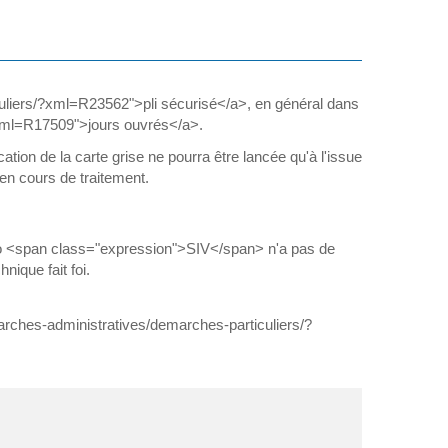
iculiers/?xml=R23562">pli sécurisé</a>, en général dans
/?xml=R17509">jours ouvrés</a>.
cation de la carte grise ne pourra être lancée qu'à l'issue
en cours de traitement.
ro <span class="expression">SIV</span> n'a pas de
nique fait foi.
emarches-administratives/demarches-particuliers/?