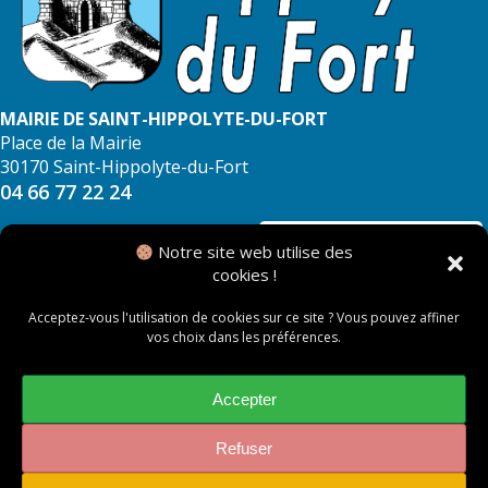
MAIRIE DE SAINT-HIPPOLYTE-DU-FORT
Place de la Mairie
30170 Saint-Hippolyte-du-Fort
04 66 77 22 24
NOUS CONTACTER
Notre site web utilise des
cookies !
Acceptez-vous l'utilisation de cookies sur ce site ? Vous pouvez affiner
vos choix dans les préférences.
© 2026 Mairie de Saint Hippolyte du Fort
Mentions légales
Accepter
Politique des cookies
Refuser