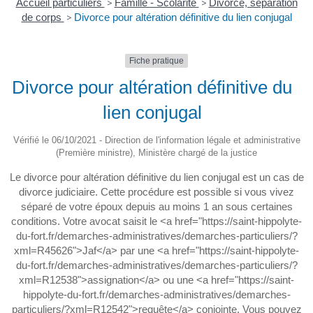
Accueil particuliers
>
Famille - Scolarité
>
Divorce, séparation
de corps
>
Divorce pour altération définitive du lien conjugal
Fiche pratique
Divorce pour altération définitive du
lien conjugal
Vérifié le 06/10/2021 - Direction de l'information légale et administrative
(Première ministre), Ministère chargé de la justice
Le divorce pour altération définitive du lien conjugal est un cas de
divorce judiciaire. Cette procédure est possible si vous vivez
séparé de votre époux depuis au moins 1 an sous certaines
conditions. Votre avocat saisit le <a href="https://saint-hippolyte-
du-fort.fr/demarches-administratives/demarches-particuliers/?
xml=R45626">Jaf</a> par une <a href="https://saint-hippolyte-
du-fort.fr/demarches-administratives/demarches-particuliers/?
xml=R12538">assignation</a> ou une <a href="https://saint-
hippolyte-du-fort.fr/demarches-administratives/demarches-
particuliers/?xml=R12542">requête</a> conjointe. Vous pouvez