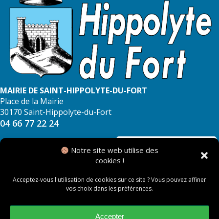
MAIRIE DE SAINT-HIPPOLYTE-DU-FORT
Place de la Mairie
30170 Saint-Hippolyte-du-Fort
04 66 77 22 24
NOUS CONTACTER
Notre site web utilise des
cookies !
Acceptez-vous l'utilisation de cookies sur ce site ? Vous pouvez affiner
vos choix dans les préférences.
© 2026 Mairie de Saint Hippolyte du Fort
Mentions légales
Accepter