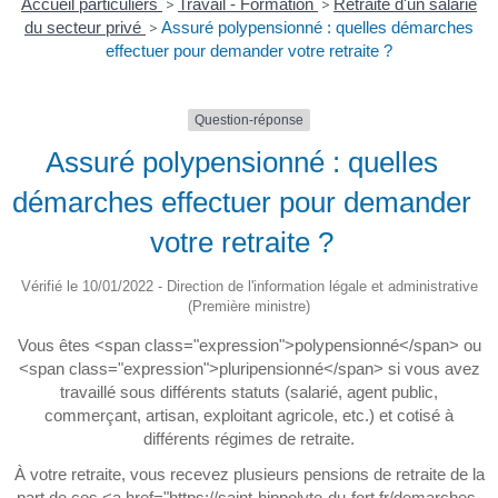
Accueil particuliers
>
Travail - Formation
>
Retraite d'un salarié
du secteur privé
>
Assuré polypensionné : quelles démarches
effectuer pour demander votre retraite ?
Question-réponse
Assuré polypensionné : quelles
démarches effectuer pour demander
votre retraite ?
Vérifié le 10/01/2022 - Direction de l'information légale et administrative
(Première ministre)
Vous êtes <span class="expression">polypensionné</span> ou
<span class="expression">pluripensionné</span> si vous avez
travaillé sous différents statuts (salarié, agent public,
commerçant, artisan, exploitant agricole, etc.) et cotisé à
différents régimes de retraite.
À votre retraite, vous recevez plusieurs pensions de retraite de la
part de ces <a href="https://saint-hippolyte-du-fort.fr/demarches-