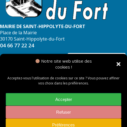
MAIRIE DE SAINT-HIPPOLYTE-DU-FORT
Place de la Mairie
30170 Saint-Hippolyte-du-Fort
04 66 77 22 24
NOUS CONTACTER
Notre site web utilise des
cookies !
Acceptez-vous l'utilisation de cookies sur ce site ? Vous pouvez affiner
vos choix dans les préférences.
© 2026 Mairie de Saint Hippolyte du Fort
Mentions légales
Accepter
Politique des cookies
Refuser
Préférences