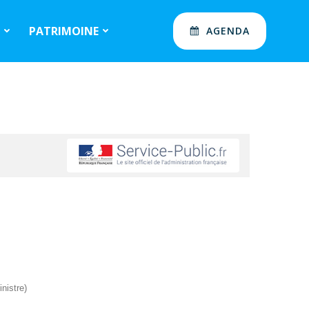
S
PATRIMOINE
AGENDA
nistre)