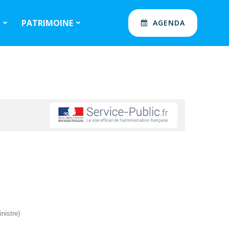
S
PATRIMOINE
AGENDA
nistre)