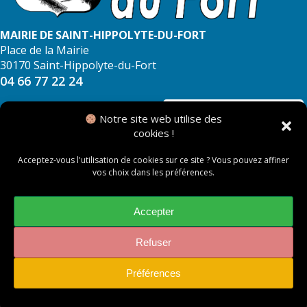
MAIRIE DE SAINT-HIPPOLYTE-DU-FORT
Place de la Mairie
30170 Saint-Hippolyte-du-Fort
04 66 77 22 24
NOUS CONTACTER
Notre site web utilise des
cookies !
Acceptez-vous l'utilisation de cookies sur ce site ? Vous pouvez affiner
vos choix dans les préférences.
© 2026 Mairie de Saint Hippolyte du Fort
Mentions légales
Accepter
Politique des cookies
Refuser
Préférences
Accessibilité : non conforme