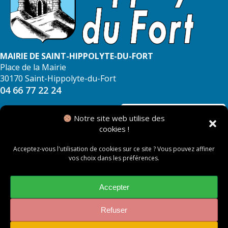
MAIRIE DE SAINT-HIPPOLYTE-DU-FORT
Place de la Mairie
30170 Saint-Hippolyte-du-Fort
04 66 77 22 24
NOUS CONTACTER
Notre site web utilise des
cookies !
Acceptez-vous l'utilisation de cookies sur ce site ? Vous pouvez affiner
vos choix dans les préférences.
© 2026 Mairie de Saint Hippolyte du Fort
Mentions légales
Accepter
Politique des cookies
Refuser