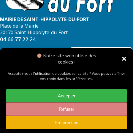
MAIRIE DE SAINT-HIPPOLYTE-DU-FORT
Place de la Mairie
30170 Saint-Hippolyte-du-Fort
04 66 77 22 24
NOUS CONTACTER
Notre site web utilise des
cookies !
Acceptez-vous l'utilisation de cookies sur ce site ? Vous pouvez affiner
vos choix dans les préférences.
© 2026 Mairie de Saint Hippolyte du Fort
Mentions légales
Accepter
Politique des cookies
Refuser
Préférences