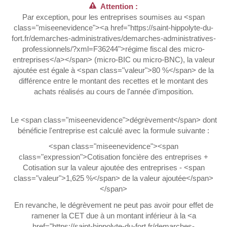
Attention :
Par exception, pour les entreprises soumises au <span
class="miseenevidence"><a href="https://saint-hippolyte-du-
fort.fr/demarches-administratives/demarches-administratives-
professionnels/?xml=F36244">régime fiscal des micro-
entreprises</a></span> (micro-BIC ou micro-BNC), la valeur
ajoutée est égale à <span class="valeur">80 %</span> de la
différence entre le montant des recettes et le montant des
achats réalisés au cours de l'année d'imposition.
Le <span class="miseenevidence">dégrèvement</span> dont
bénéficie l'entreprise est calculé avec la formule suivante :
<span class="miseenevidence"><span
class="expression">Cotisation foncière des entreprises +
Cotisation sur la valeur ajoutée des entreprises - <span
class="valeur">1,625 %</span> de la valeur ajoutée</span>
</span>
En revanche, le dégrèvement ne peut pas avoir pour effet de
ramener la CET due à un montant inférieur à la <a
href="https://saint-hippolyte-du-fort.fr/demarches-