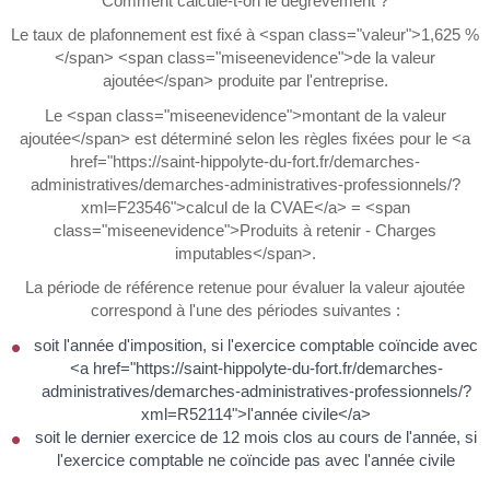
Comment calcule-t-on le dégrèvement ?
Le taux de plafonnement est fixé à <span class="valeur">1,625 %
</span> <span class="miseenevidence">de la valeur
ajoutée</span> produite par l'entreprise.
Le <span class="miseenevidence">montant de la valeur
ajoutée</span> est déterminé selon les règles fixées pour le <a
href="https://saint-hippolyte-du-fort.fr/demarches-
administratives/demarches-administratives-professionnels/?
xml=F23546">calcul de la CVAE</a> = <span
class="miseenevidence">Produits à retenir - Charges
imputables</span>.
La période de référence retenue pour évaluer la valeur ajoutée
correspond à l'une des périodes suivantes :
soit l'année d'imposition, si l'exercice comptable coïncide avec
<a href="https://saint-hippolyte-du-fort.fr/demarches-
administratives/demarches-administratives-professionnels/?
xml=R52114">l'année civile</a>
soit le dernier exercice de 12 mois clos au cours de l'année, si
l'exercice comptable ne coïncide pas avec l'année civile