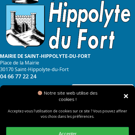
MAIRIE DE SAINT-HIPPOLYTE-DU-FORT
Place de la Mairie
30170 Saint-Hippolyte-du-Fort
04 66 77 22 24
NOUS CONTACTER
Notre site web utilise des
cookies !
Acceptez-vous l'utilisation de cookies sur ce site ? Vous pouvez affiner
vos choix dans les préférences.
© 2026 Mairie de Saint Hippolyte du Fort
Mentions légales
Accepter