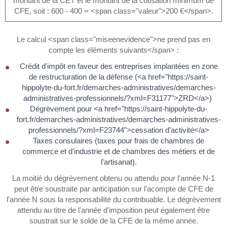
montant de la CET et le montant de la cotisation minimum de
CFE, soit : 600 - 400 = <span class="valeur">200 €</span>.
Le calcul <span class="miseenevidence">ne prend pas en
compte les éléments suivants</span> :
Crédit d'impôt en faveur des entreprises implantées en zone
de restructuration de la défense (<a href="https://saint-
hippolyte-du-fort.fr/demarches-administratives/demarches-
administratives-professionnels/?xml=F31177">ZRD</a>)
Dégrèvement pour <a href="https://saint-hippolyte-du-
fort.fr/demarches-administratives/demarches-administratives-
professionnels/?xml=F23744">cessation d'activité</a>
Taxes consulaires (taxes pour frais de chambres de
commerce et d'industrie et de chambres des métiers et de
l'artisanat).
La moitié du dégrèvement obtenu ou attendu pour l'année N-1
peut être soustraite par anticipation sur l'acompte de CFE de
l'année N sous la responsabilité du contribuable. Le dégrèvement
attendu au titre de l'année d'imposition peut également être
soustrait sur le solde de la CFE de la même année.