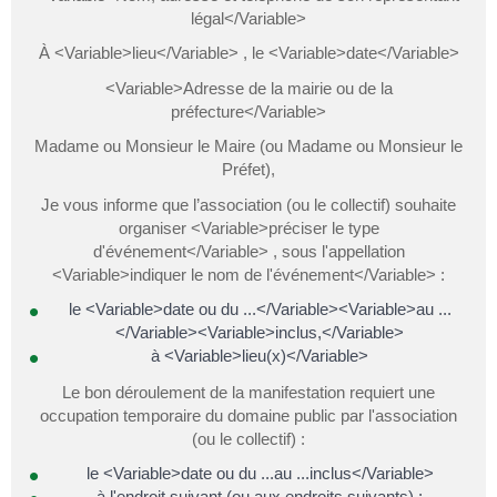
légal</Variable>
À <Variable>lieu</Variable> , le <Variable>date</Variable>
<Variable>Adresse de la mairie ou de la
préfecture</Variable>
Madame ou Monsieur le Maire (ou Madame ou Monsieur le
Préfet),
Je vous informe que l’association (ou le collectif) souhaite
organiser <Variable>préciser le type
d'événement</Variable> , sous l'appellation
<Variable>indiquer le nom de l'événement</Variable> :
le <Variable>date ou du ...</Variable><Variable>au ...
</Variable><Variable>inclus,</Variable>
à <Variable>lieu(x)</Variable>
Le bon déroulement de la manifestation requiert une
occupation temporaire du domaine public par l'association
(ou le collectif) :
le <Variable>date ou du ...au ...inclus</Variable>
à l'endroit suivant (ou aux endroits suivants) :