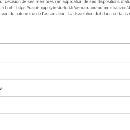
sur décision de ses membres (en application de ses dispositions statu
a <a href="https://saint-hippolyte-du-fort.fr/demarches-administrative
ion du patrimoine de l’association. La dissolution doit dans certains 
s