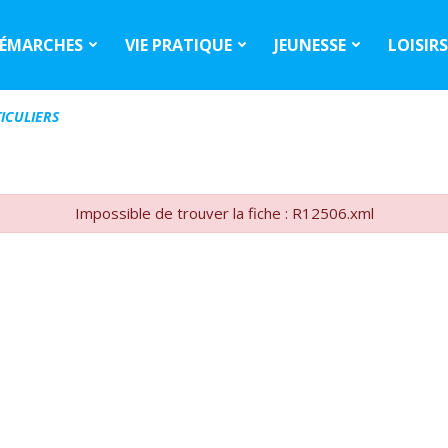
ÉMARCHES
VIE PRATIQUE
JEUNESSE
LOISIR
ICULIERS
Impossible de trouver la fiche : R12506.xml