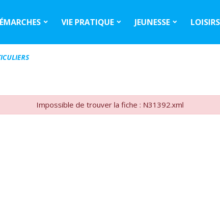
ÉMARCHES
VIE PRATIQUE
JEUNESSE
LOISIR
ICULIERS
Impossible de trouver la fiche : N31392.xml