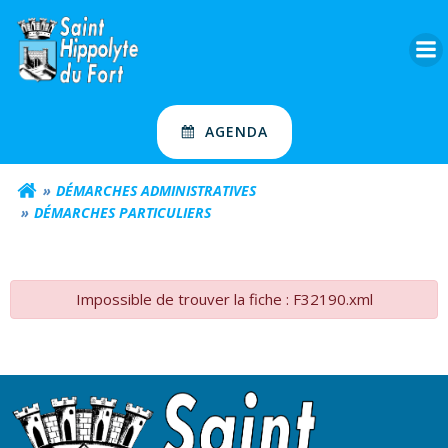
Aller
au
contenu
AGENDA
DÉMARCHES ADMINISTRATIVES
DÉMARCHES PARTICULIERS
Impossible de trouver la fiche : F32190.xml