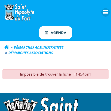
Aller
au
contenu
AGENDA
DÉMARCHES ADMINISTRATIVES
DÉMARCHES ASSOCIATIONS
Impossible de trouver la fiche : F1454.xml