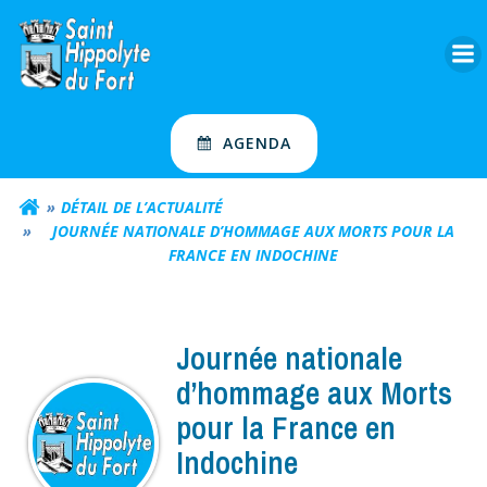
Aller
au
contenu
AGENDA
DÉTAIL DE L’ACTUALITÉ
JOURNÉE NATIONALE D’HOMMAGE AUX MORTS POUR LA
FRANCE EN INDOCHINE
Journée nationale
d’hommage aux Morts
pour la France en
Indochine