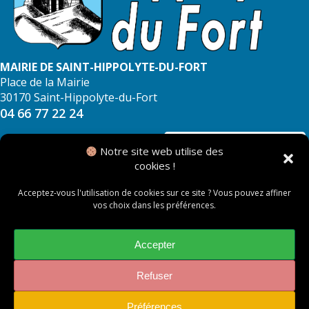
MAIRIE DE SAINT-HIPPOLYTE-DU-FORT
Place de la Mairie
30170 Saint-Hippolyte-du-Fort
04 66 77 22 24
NOUS CONTACTER
Notre site web utilise des
cookies !
Acceptez-vous l'utilisation de cookies sur ce site ? Vous pouvez affiner
vos choix dans les préférences.
© 2026 Mairie de Saint Hippolyte du Fort
Mentions légales
Accepter
Politique des cookies
Refuser
Préférences