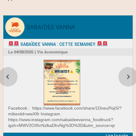
SABAÏDEE VANNA
SABAÏDEE VANNA : CETTE SEMAINE!!
Le 04/08/2026 | Vie économique
Facebook : https://www.facebook.com/share/1DoeuPejiS/?
mibextid=wwXIfr Instagram :
https://www.instagram.com/sabaideevanna_foodtruck?
igsh=MWV2OXhrNzlkaDhvNg%3D%3D&utm_source=qr
Lire la suite…