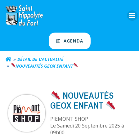
Aller
au
contenu
AGENDA
DÉTAIL DE L’ACTUALITÉ
NOUVEAUTÉS GEOX ENFANT
NOUVEAUTÉS
GEOX ENFANT
PIEMONT SHOP
L
e Samedi 20 Septembre 2025 à
09h00