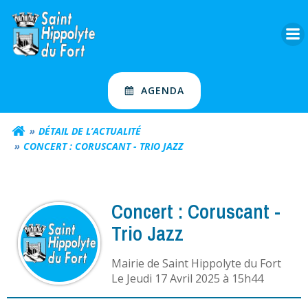
Aller
au
contenu
AGENDA
DÉTAIL DE L’ACTUALITÉ
CONCERT : CORUSCANT - TRIO JAZZ
Concert : Coruscant -
Trio Jazz
Mairie de Saint Hippolyte du Fort
L
e Jeudi 17 Avril 2025 à 15h44