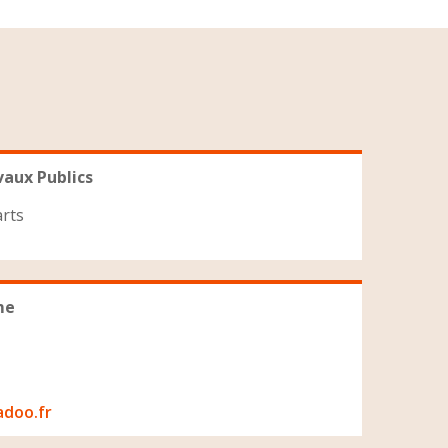
vaux Publics
rts
me
doo.fr