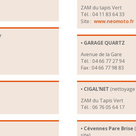
ZAM du tapis Vert
Tél. : 04 11 83 64 33
Site :
www.neomoto.fr
r
• GARAGE QUARTZ
Avenue de la Gare
Tél. : 04 66 77 27 94
Fax : 04 66 77 98 83
• CIGAL’NET
(nettoyage
ZAM du Tapis Vert
Tél. : 06 76 05 64 17
• Cévennes Pare Brise
(
site)