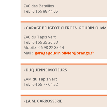
ZAC des Batailles
Tél. : 04 66 88 44 05
• GARAGE PEUGEOT CITROËN GOUDIN Olivie
ZAC du Tapis Vert
Tél. : 04 66 35 26 53
Mobile : 06 98 22 85 64
Mail :
garagegoudin.olivier@orange.fr
• DUQUENNE MOTEURS
ZAM du Tapis Vert
Tél. : 04 66 77 64 52
• J.A.M. CARROSSERIE