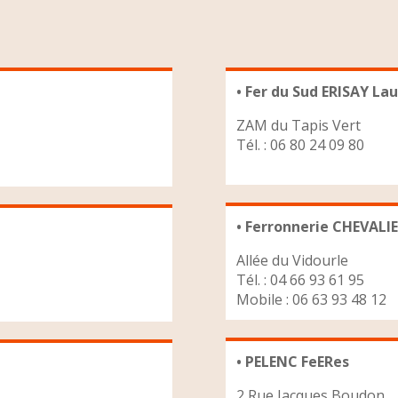
• Fer du Sud ERISAY L
ZAM du Tapis Vert
Tél. : 06 80 24 09 80
• Ferronnerie CHEVALIE
Allée du Vidourle
Tél. : 04 66 93 61 95
Mobile : 06 63 93 48 12
• PELENC FeERes
2 Rue Jacques Boudon