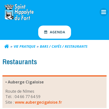
Aller
au
contenu
AGENDA
VIE PRATIQUE
BARS / CAFÉS / RESTAURANTS
Restaurants
• Auberge Cigaloise
Route de Nîmes
Tél. : 04 66 77 64 59
Site :
www.aubergecigaloise.fr