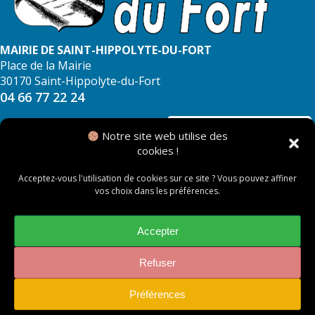
MAIRIE DE SAINT-HIPPOLYTE-DU-FORT
Place de la Mairie
30170 Saint-Hippolyte-du-Fort
04 66 77 22 24
NOUS CONTACTER
Notre site web utilise des
cookies !
Acceptez-vous l'utilisation de cookies sur ce site ? Vous pouvez affiner
vos choix dans les préférences.
© 2026 Mairie de Saint Hippolyte du Fort
Mentions légales
Accepter
Politique des cookies
Refuser
Préférences